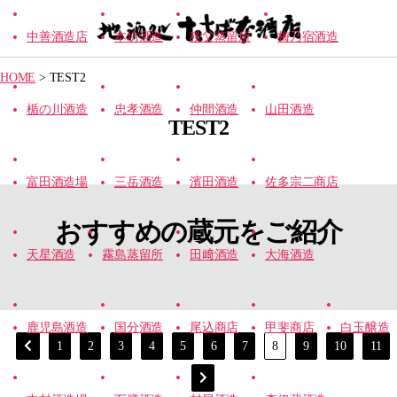
中善酒造店
本坊酒造
秩父蒸留所
梅乃宿酒造
【地
酒
HOME
>
TEST2
処】
た
楯の川酒造
忠孝酒造
仲間酒造
山田酒造
ち
TEST2
ば
な
酒
店
富田酒造場
三岳酒造
濱田酒造
佐多宗二商店
おすすめの蔵元をご紹介
天星酒造
霧島蒸留所
田﨑酒造
大海酒造
鹿児島酒造
国分酒造
尾込商店
甲斐商店
白玉醸造
1
2
3
4
5
6
7
8
9
10
11