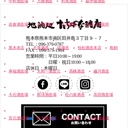
中村酒造場
万膳酒造
村尾酒造
森伊蔵酒造
岩倉酒造場
京屋酒造
古澤醸造
尾鈴山蒸留所
熊本県熊本市南区田井島３丁目９－７
TEL：096-379-0787
黒木本店
天草酒造
堤酒造
恒松酒造本店
鳥飼
FAX：096-379-1984
営業時間：平日10:00～19:00
日曜・祝日10:00～18:00
店休日：木曜日
寿福酒造場
大和一酒造元
髙橋酒造
繊月酒造
大石酒造場
那須酒造場
松の泉酒造
高田酒造場
宮元酒造場
松下醸造場
豊永酒造
松本酒造場