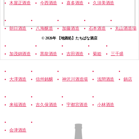
木屋正酒造
今西酒造
喜多酒造
久須美酒造
朝日酒造
八海醸造
加藤酒造
石本酒造
丸山酒造場
© 2026年
【地酒処】たちばな酒店
加茂錦酒造
黒龍酒造
吉田酒造
菊姫
三千盛
大澤酒造
信州銘醸
神沢川酒造場
浅間酒造
鍋店
来福酒造
吉久保酒造
宇都宮酒造
小林酒造
会津酒造