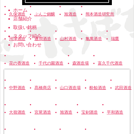
ホーム
久保酒造
ぶんご銘醸
旭酒造
熊本酒造研究所
店舗紹介
取扱い銘柄
スタッフ紹介
河津酒造
通潤酒造
山村酒造
亀萬酒造
瑞鷹
お問い合わせ
花の香酒造
千代の園酒造
森酒造場
富久千代酒造
中野酒造
髙橋商店
山口酒造場
酔鯨酒造
武田酒造
大嶺酒造
宮尾酒造
旭酒造
宝剣酒造
平和酒造