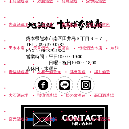
中村酒造場
万膳酒造
村尾酒造
森伊蔵酒造
岩倉酒造場
京屋酒造
古澤醸造
尾鈴山蒸留所
熊本県熊本市南区田井島３丁目９－７
TEL：096-379-0787
黒木本店
天草酒造
堤酒造
恒松酒造本店
鳥飼
FAX：096-379-1984
営業時間：平日10:00～19:00
日曜・祝日10:00～18:00
店休日：木曜日
寿福酒造場
大和一酒造元
髙橋酒造
繊月酒造
大石酒造場
那須酒造場
松の泉酒造
高田酒造場
宮元酒造場
松下醸造場
豊永酒造
松本酒造場