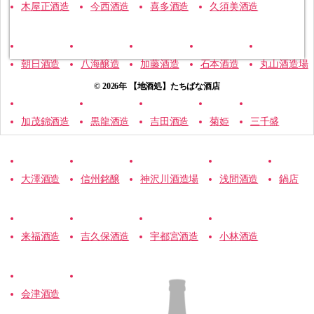
木屋正酒造
今西酒造
喜多酒造
久須美酒造
朝日酒造
八海醸造
加藤酒造
石本酒造
丸山酒造場
© 2026年
【地酒処】たちばな酒店
加茂錦酒造
黒龍酒造
吉田酒造
菊姫
三千盛
大澤酒造
信州銘醸
神沢川酒造場
浅間酒造
鍋店
来福酒造
吉久保酒造
宇都宮酒造
小林酒造
会津酒造