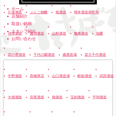
ホーム
久保酒造
ぶんご銘醸
旭酒造
熊本酒造研究所
店舗紹介
取扱い銘柄
スタッフ紹介
河津酒造
通潤酒造
山村酒造
亀萬酒造
瑞鷹
お問い合わせ
花の香酒造
千代の園酒造
森酒造場
富久千代酒造
中野酒造
髙橋商店
山口酒造場
酔鯨酒造
武田酒造
大嶺酒造
宮尾酒造
旭酒造
宝剣酒造
平和酒造