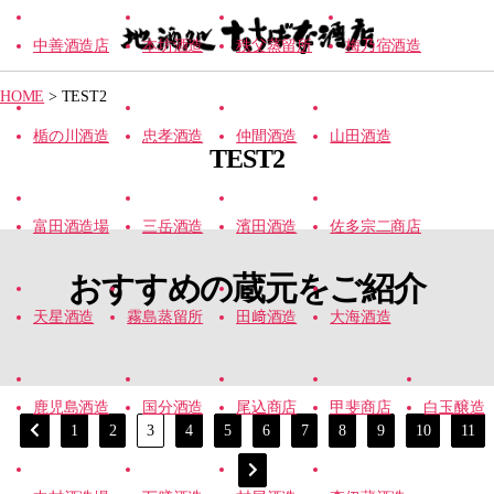
中善酒造店
本坊酒造
秩父蒸留所
梅乃宿酒造
【地
酒
HOME
>
TEST2
処】
た
楯の川酒造
忠孝酒造
仲間酒造
山田酒造
ち
TEST2
ば
な
酒
店
富田酒造場
三岳酒造
濱田酒造
佐多宗二商店
おすすめの蔵元をご紹介
天星酒造
霧島蒸留所
田﨑酒造
大海酒造
鹿児島酒造
国分酒造
尾込商店
甲斐商店
白玉醸造
1
2
3
4
5
6
7
8
9
10
11