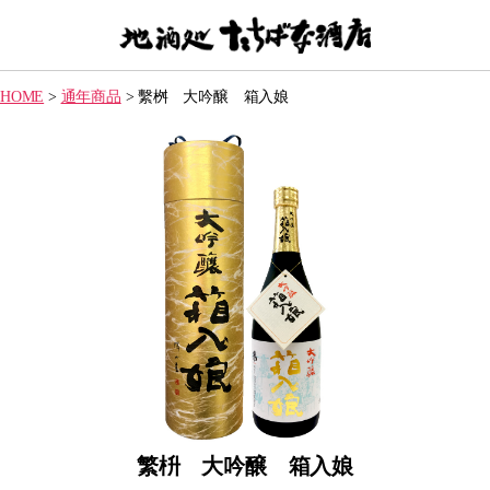
【地
酒
HOME
>
通年商品
>
繫桝 大吟醸 箱入娘
処】
た
ち
ば
な
酒
店
繁枡 大吟醸 箱入娘