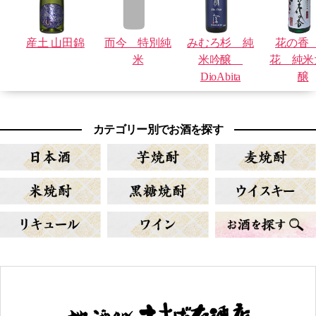
産土 山田錦
而今 特別純
みむろ杉 純
花の香
米
米吟醸
花 純米
DioAbita
醸
カテゴリー別でお酒を探す