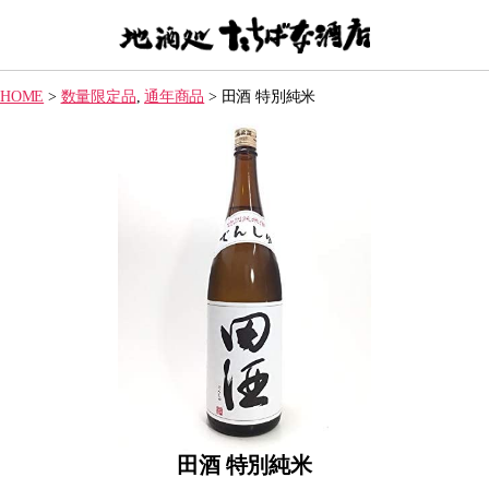
【地
酒
HOME
>
数量限定品
,
通年商品
>
田酒 特別純米
処】
た
ち
ば
な
酒
店
田酒 特別純米