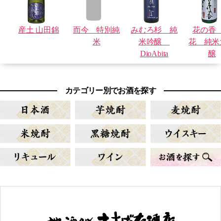
産土 山田錦
而今 特別純
みむろ杉 純
花の香
米
米吟醸
花 純米
DioAbita
醸
カテゴリー別でお酒を探す