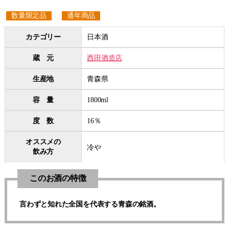
数量限定品
通年商品
カテゴリー
日本酒
蔵 元
西田酒造店
生産地
青森県
容 量
1800ml
度 数
16％
オススメの
冷や
飲み方
このお酒の特徴
言わずと知れた全国を代表する青森の銘酒。