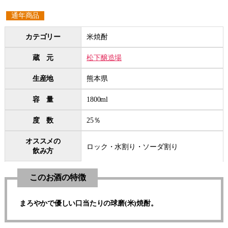
通年商品
カテゴリー
米焼酎
蔵 元
松下醸造場
生産地
熊本県
容 量
1800ml
度 数
25％
オススメの
ロック・水割り・ソーダ割り
飲み方
このお酒の特徴
まろやかで優しい口当たりの球磨(米)焼酎。