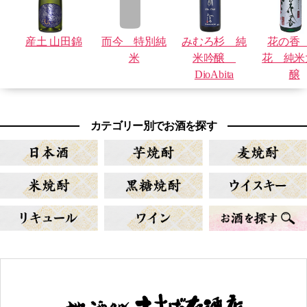
産土 山田錦
而今 特別純
みむろ杉 純
花の香
米
米吟醸
花 純米
DioAbita
醸
カテゴリー別でお酒を探す