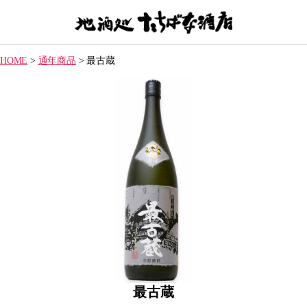
【地
酒
HOME
>
通年商品
>
最古蔵
処】
た
ち
ば
な
酒
店
最古蔵