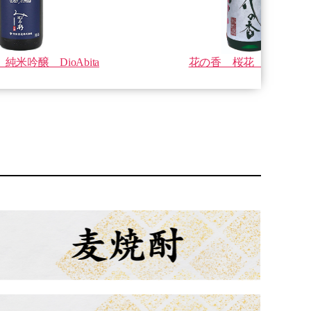
純米吟醸 DioAbita
花の香 桜花 純米大吟