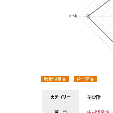
数量限定品
通年商品
カテゴリー
芋焼酎
蔵 元
中村酒造場