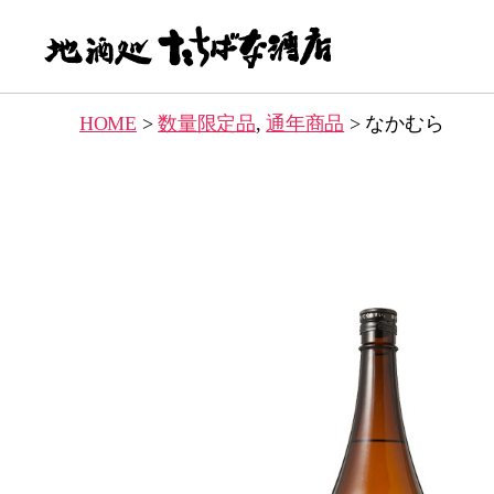
【地
酒
HOME
>
数量限定品
,
通年商品
>
なかむら
処】
た
ち
ば
な
酒
店