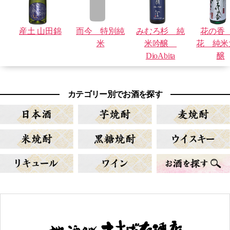
産土 山田錦
而今 特別純
みむろ杉 純
花の香
米
米吟醸
花 純米
DioAbita
醸
カテゴリー別でお酒を探す