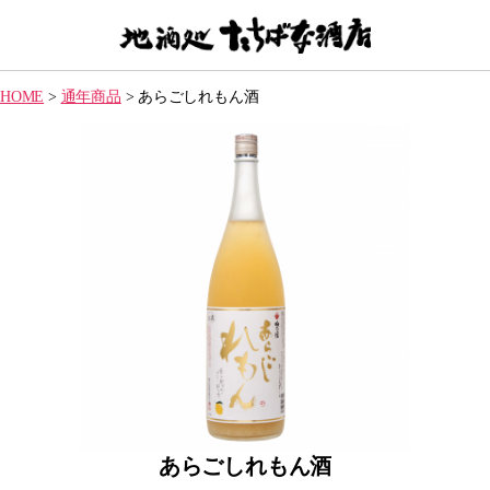
【地
酒
HOME
>
通年商品
>
あらごしれもん酒
処】
た
ち
ば
な
酒
店
あらごしれもん酒