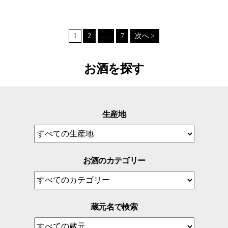
1
2
…
7
次へ >
お酒を探す
生産地
お酒のカテゴリー
蔵元名で検索