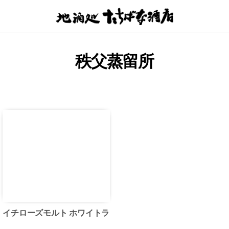
【地
酒
処】
た
秩父蒸留所
ち
ば
な
酒
店
イチローズモルト ホワイトラ
ベル