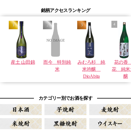
銘柄アクセスランキング
産土 山田錦
而今 特別純
みむろ杉 純
花の香
米
米吟醸
花 純米
DioAbita
醸
カテゴリー別でお酒を探す