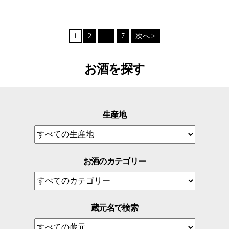
1
2
…
7
次へ >
お酒を探す
生産地
お酒のカテゴリー
蔵元名で検索