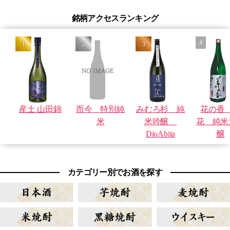
銘柄アクセスランキング
産土 山田錦
而今 特別純
みむろ杉 純
花の香
米
米吟醸
花 純米
DioAbita
醸
カテゴリー別でお酒を探す