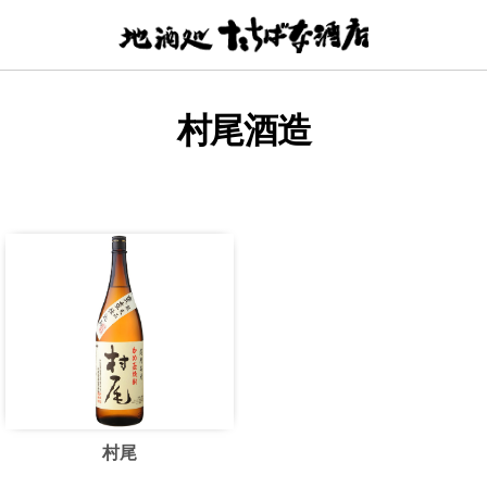
【地
酒
処】
た
村尾酒造
ち
ば
な
酒
店
村尾