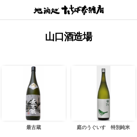
【地
酒
処】
た
山口酒造場
ち
ば
な
酒
店
最古蔵
庭のうぐいす 特別純米