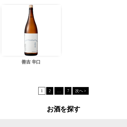
善吉 辛口
1
2
…
7
次へ >
お酒を探す