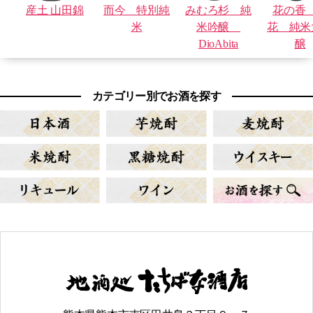
産土 山田錦
而今 特別純
みむろ杉 純
花の香
米
米吟醸
花 純米
DioAbita
醸
カテゴリー別でお酒を探す