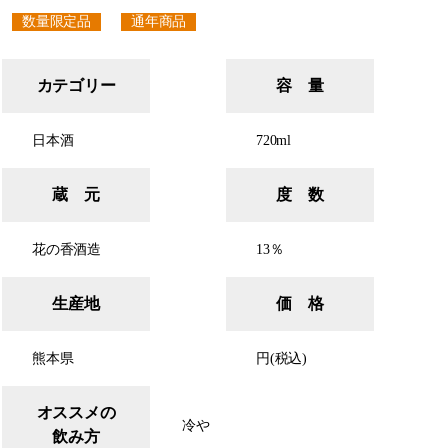
数量限定品
通年商品
カテゴリー
容 量
日本酒
720ml
蔵 元
度 数
花の香酒造
13％
生産地
価 格
熊本県
円(税込)
オススメの
冷や
飲み方