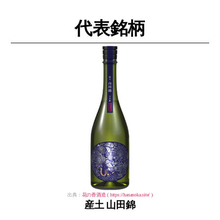
代表銘柄
出典：
花の香酒造 ( https://hananoka.site/ )
産土 山田錦