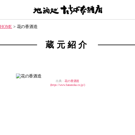
【地
酒
HOME
>
花の香酒造
処】
た
ち
蔵元紹介
ば
な
酒
店
出典：
花の香酒造
(https://www.hananoka.co.jp/)