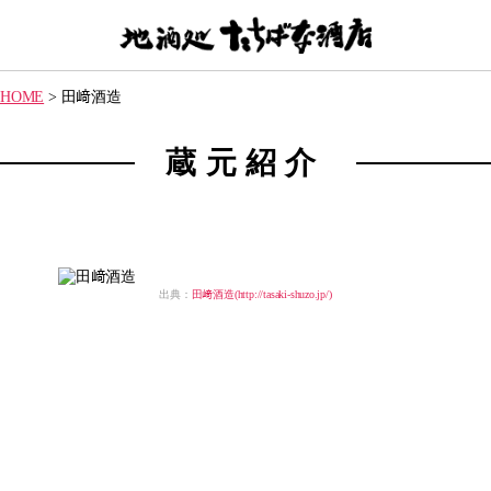
【地
酒
HOME
>
田﨑酒造
処】
た
ち
蔵元紹介
ば
な
酒
店
出典：
田﨑酒造(http://tasaki-shuzo.jp/)