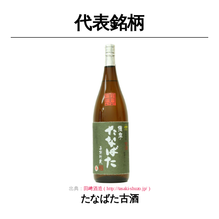
代表銘柄
出典：
田﨑酒造 ( http://tasaki-shuzo.jp/ )
たなばた古酒