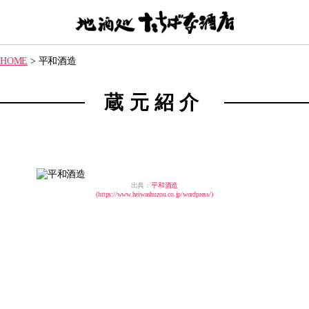
【地
酒
HOME
>
平和酒造
処】
た
ち
蔵元紹介
ば
な
酒
店
出典：
平和酒造
(https://www.heiwashuzou.co.jp/wordpress/)