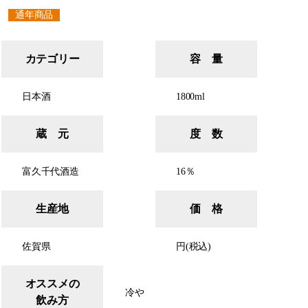
通年商品
カテゴリー
容 量
日本酒
1800ml
蔵 元
度 数
富久千代酒造
16％
生産地
価 格
佐賀県
円(税込)
オススメの
冷や
飲み方