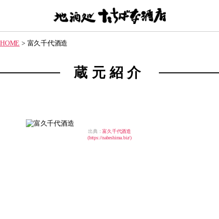
【地
酒
HOME
>
富久千代酒造
処】
た
ち
蔵元紹介
ば
な
酒
店
出典：
富久千代酒造
(https://nabeshima.biz/)